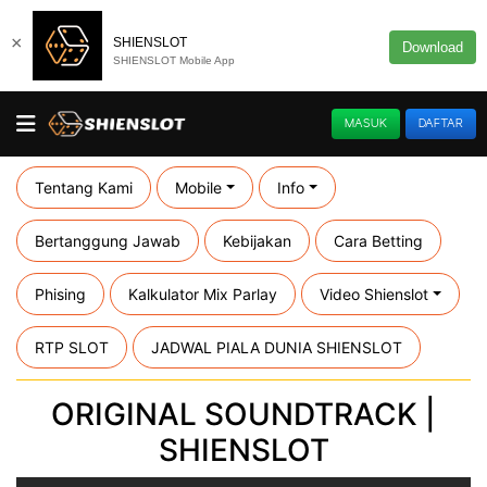
×
SHIENSLOT
Download
SHIENSLOT Mobile App
MASUK
DAFTAR
Tentang Kami
Mobile
Info
Bertanggung Jawab
Kebijakan
Cara Betting
Phising
Kalkulator Mix Parlay
Video Shienslot
RTP SLOT
JADWAL PIALA DUNIA SHIENSLOT
ORIGINAL SOUNDTRACK |
SHIENSLOT