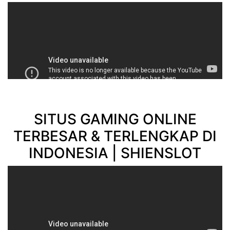
SITUS GAMING ONLINE
TERBESAR & TERLENGKAP DI
INDONESIA | SHIENSLOT