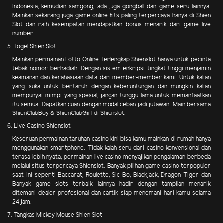
Indonesia, kemudian samgong, ada juga gongball dan game seru lainnya.
Mainkan sekarang juga game online hits paling terpercaya hanya di Shien
Slot dan raih kesempatan mendapatkan bonus menarik dari game live
number.
5. Togel Shien Slot
Mainkan permainan Lotto Online Terlengkap Shienslot hanya untuk pecinta
tebak nomor berhadiah. Dengan sistem enkripsi tingkat tinggi menjamin
keamanan dan kerahasiaan data dari member-member kami. Untuk kalian
yang suka untuk bertaruh dengan keberuntungan dan mungkin kalian
mempunyai mimpi yang spesial, jangan tunggu lama untuk memanfaatkan
itu semua. Dapatkan cuan dengan modal ceban jadi jutawan. Main bersama
ShienClubBoy & ShienClubGirl di Shienslot.
6. Live Casino Shienslot
Keseruan permainan taruhan casino kini bisa kamu mainkan di rumah hanya
menggunakan smartphone. Tidak kalah seru dari casino konvensional dan
terasa lebih nyata, permainan live casino menyajikan pengalaman berbeda
melalui situs terpercaya Shienslot. Banyak pilihan game casino terpopuler
saat ini seperti Baccarat, Roulette, Sic Bo, Blackjack, Dragon Tiger dan
Banyak game slots terbaik lainnya hadir dengan tampilan menarik
ditemani dealer profesional dan cantik siap menemani hari kamu selama
24 jam.
7. Tangkas Mickey Mouse Shien Slot